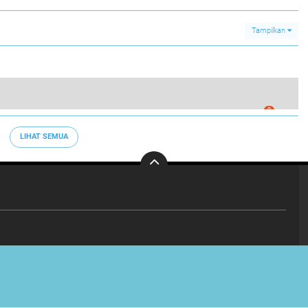
Tampilkan
0
Bantuan Sosial kepada Warga Terdampak Longsor
LIHAT SEMUA