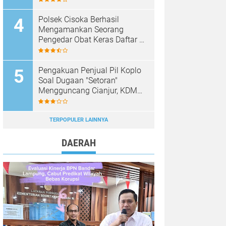
Polsek Cisoka Berhasil
Mengamankan Seorang
Pengedar Obat Keras Daftar G
di Cikasungka, Pelaku
Dilimpahkan Ke Polresta
Tangerang
Pengakuan Penjual Pil Koplo
Soal Dugaan "Setoran"
Mengguncang Cianjur, KDM
Bergerak, Publik Tagih
Ketegasan Polda Jabar
TERPOPULER LAINNYA
DAERAH