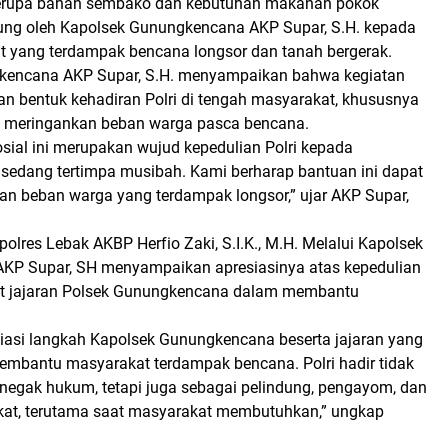
 berupa bahan sembako dan kebutuhan makanan pokok
ung oleh Kapolsek Gunungkencana AKP Supar, S.H. kepada
 yang terdampak bencana longsor dan tanah bergerak.
gkencana AKP Supar, S.H. menyampaikan bahwa kegiatan
an bentuk kehadiran Polri di tengah masyarakat, khususnya
meringankan beban warga pasca bencana.
sosial ini merupakan wujud kepedulian Polri kepada
sedang tertimpa musibah. Kami berharap bantuan ini dapat
kan beban warga yang terdampak longsor,” ujar AKP Supar,
apolres Lebak AKBP Herfio Zaki, S.I.K., M.H. Melalui Kapolsek
KP Supar, SH menyampaikan apresiasinya atas kepedulian
at jajaran Polsek Gunungkencana dalam membantu
iasi langkah Kapolsek Gunungkencana beserta jajaran yang
embantu masyarakat terdampak bencana. Polri hadir tidak
negak hukum, tetapi juga sebagai pelindung, pengayom, dan
at, terutama saat masyarakat membutuhkan,” ungkap