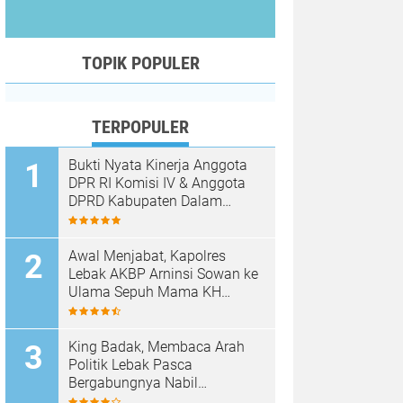
TOPIK POPULER
TERPOPULER
Bukti Nyata Kinerja Anggota
DPR RI Komisi IV & Anggota
DPRD Kabupaten Dalam
Mewujudkan Harapan
Masyarakat
Awal Menjabat, Kapolres
Lebak AKBP Arninsi Sowan ke
Ulama Sepuh Mama KH
Hasan Basri
King Badak, Membaca Arah
Politik Lebak Pasca
Bergabungnya Nabil
Jayabaya ke Partai Demokrat