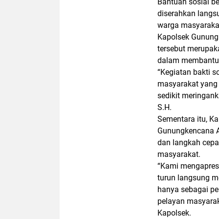
‎Bantuan sosial
diserahkan langs
warga masyarakat
‎Kapolsek Gunun
tersebut merupak
dalam membantu 
‎“Kegiatan bakti 
masyarakat yang 
sedikit meringan
S.H.
‎Sementara itu, K
Gunungkencana A
dan langkah cep
masyarakat.
‎“Kami mengapres
turun langsung m
hanya sebagai pe
pelayan masyarak
Kapolsek.