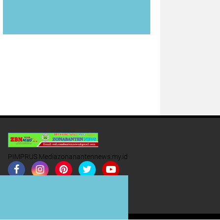
PIMPRUS Mediazonanantennews.my.id
Join Now
Buy Now
Redaksi
Iklan