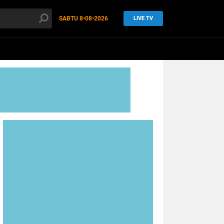
SABTU
8•08•2026
LIVE TV