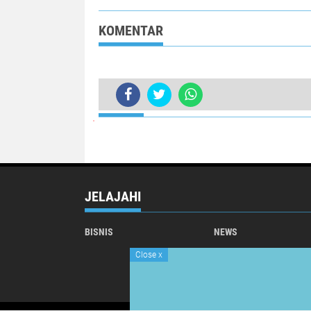
KOMENTAR
TERKINI
Kapolsek Gunungkencana Salurkan 
JELAJAHI
BISNIS
NEWS
Close
x