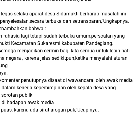
tegas selaku aparat desa Sidamukti berharap masalah ini
 penyelesaian,secara terbuka dan setransparan,"Ungkapnya.
 menambahkan bahwa :
an rahasia lagi tetapi sudah terbuka umum,persoalan yang
amukti Kecamatan Sukaresmi kabupaten Pandeglang.
 semoga menjadikan cermin bagi kita semua untuk lebih hati
a negara , karena jelas sedikitpun,ketika menyalahi aturan
gung
nya.
komentar penutupnya disaat di wawancarai oleh awak media
 dalam kenerja kepemimpinan oleh kepala desa yang
 sorotan publik.
s di hadapan awak media
puas, karena ada sifat arogan pak,"Ucap nya.