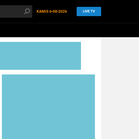
KAMIS
6•08•2026
LIVE TV