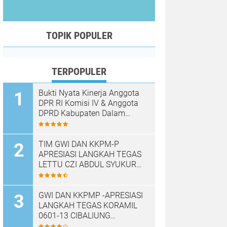
TOPIK POPULER
TERPOPULER
Bukti Nyata Kinerja Anggota
DPR RI Komisi IV & Anggota
DPRD Kabupaten Dalam
Mewujudkan Harapan
Masyarakat
TIM GWI DAN KKPM-P
APRESIASI LANGKAH TEGAS
LETTU CZI ABDUL SYUKUR
DAN KORAMIL 0601-
13/CIBALIUNG AMANKAN
KENDARAAN KOPDES MERAH
GWI DAN KKPMP -APRESIASI
PUTIH
LANGKAH TEGAS KORAMIL
0601-13 CIBALIUNG
AMANKAN KENDARAAN