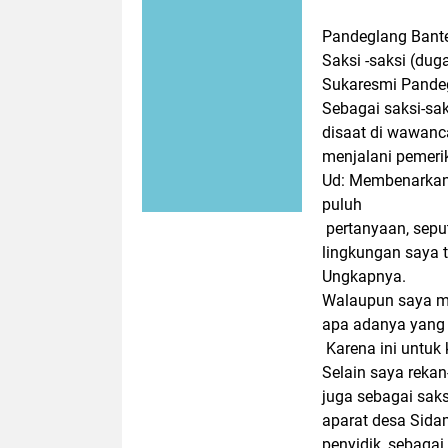
Pandeglang Bant
Saksi -saksi (du
Sukaresmi Pandeg
Sebagai saksi-sak
disaat di wawanca
menjalani pemerik
Ud: Membenarkan s
puluh
pertanyaan, sepu
lingkungan saya t
Ungkapnya.
Walaupun saya ma
apa adanya yang 
Karena ini untuk
Selain saya rekan
juga sebagai sak
aparat desa Sidam
penyidik, sebagai