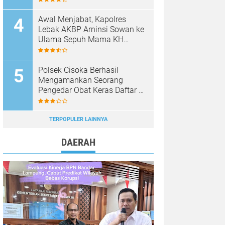
KOPDES MERAH PUTIH
Awal Menjabat, Kapolres
Lebak AKBP Arninsi Sowan ke
Ulama Sepuh Mama KH
Hasan Basri
Polsek Cisoka Berhasil
Mengamankan Seorang
Pengedar Obat Keras Daftar G
di Cikasungka, Pelaku
Dilimpahkan Ke Polresta
Tangerang
TERPOPULER LAINNYA
DAERAH