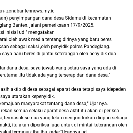
en- zonabantennews.my.id
gaan) penyimpangan dana desa Sidamukti kecamatan
lang Banten, jalani pemeriksaan 17/9/2025.
si Inisial ud " mengatakan
rai oleh awak media tentang dirinya yang baru beres
san sebagai saksi ,oleh penyidik polres Pandeglang.
aya baru beres di pintai keterangan oleh penyidik dua
tar dana desa, saya jawab yang setau saya yang ada di
erutama ,itu tidak ada yang terserap dari dana desa,"
sih aktip di desa sebagai aparat desa tetapi saya idepeden
saya utarakan kepenyidik.
 kemajuan masyarakat tentang dana desa," Ujar nya.
-rekan semua selaku aparat desa aktif itu akan di periksa
si, termasuk semua yang telah mengundurkan diripun sebagai
ukti, itu akan diperiksa juga untuk di mintai keterangan oleh
 saksi termasuk ibu ibu kader,"Ucapnya ud.