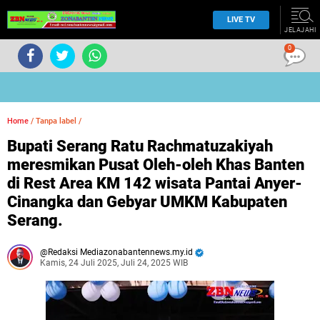
LIVE TV
JELAJAHI
0
Home
/
Tanpa label
/
Bupati Serang Ratu Rachmatuzakiyah
meresmikan Pusat Oleh-oleh Khas Banten
di Rest Area KM 142 wisata Pantai Anyer-
Cinangka dan Gebyar UMKM Kabupaten
Serang.
Redaksi Mediazonabantennews.my.id
Kamis, 24 Juli 2025, Juli 24, 2025 WIB