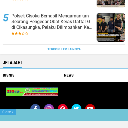
Polsek Cisoka Berhasil Mengamankan
Seorang Pengedar Obat Keras Daftar G
di Cikasungka, Pelaku Dilimpahkan Ke
Polresta Tangerang
TERPOPULER LAINNYA
JELAJAHI
BISNIS
NEWS
PIMPRUS Mediazonanantennews.my.id
Close
x
Join Now
Buy Now
Redaksi
Iklan