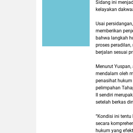
Sidang ini menjad
kelayakan dakwa
Usai persidangan,
memberikan penj
bahwa langkah hu
proses peradilan
berjalan sesuai p
Menurut Yuspan, 
mendalam oleh ma
penasihat hukum 
pelimpahan Tahap
II sendiri merupa
setelah berkas di
“Kondisi ini ten
secara komprehe
hukum yang efekti