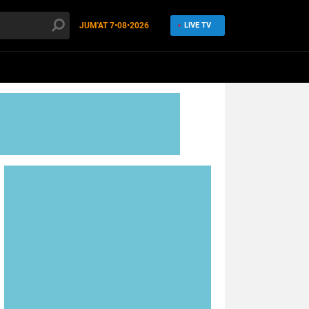
JUM'AT
7•08•2026
LIVE TV