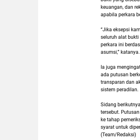
keuangan, dan rek
apabila perkara be
“Jika eksepsi ka
seluruh alat bukt
perkara ini berd
asumsi,” katanya.
Ia juga menginga
ada putusan berk
transparan dan a
sistem peradilan.
Sidang berikutny
tersebut. Putusan
ke tahap pemerik
syarat untuk diper
(Team/Redaksi)