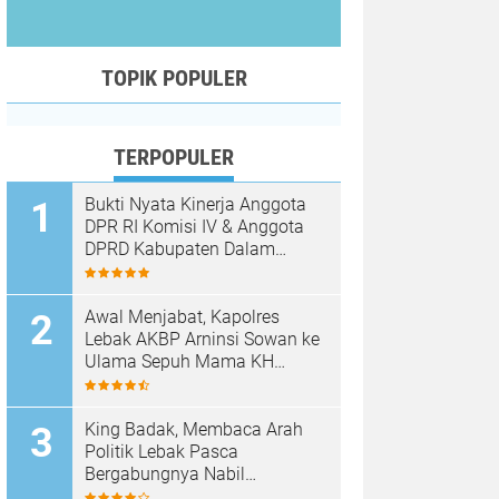
TOPIK POPULER
TERPOPULER
Bukti Nyata Kinerja Anggota
DPR RI Komisi IV & Anggota
DPRD Kabupaten Dalam
Mewujudkan Harapan
Masyarakat
Awal Menjabat, Kapolres
Lebak AKBP Arninsi Sowan ke
Ulama Sepuh Mama KH
Hasan Basri
King Badak, Membaca Arah
Politik Lebak Pasca
Bergabungnya Nabil
Jayabaya ke Partai Demokrat