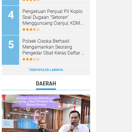
Pengakuan Penjual Pil Koplo
Soal Dugaan "Setoran"
Mengguncang Cianjur, KDM
Bergerak, Publik Tagih
Ketegasan Polda Jabar
Polsek Cisoka Berhasil
Mengamankan Seorang
Pengedar Obat Keras Daftar G
di Cikasungka, Pelaku
Dilimpahkan Ke Polresta
Tangerang
TERPOPULER LAINNYA
DAERAH