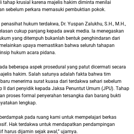
i tahap krusial karena majelis hakim diminta menilai
an sebelum perkara memasuki pembuktian pokok.
 penasihat hukum terdakwa, Dr. Yuspan Zalukhu, S.H., M.H.,
elasan cukup panjang kepada awak media. Ia menegaskan
kum yang ditempuh bukanlah bentuk penghindaran dari
, melainkan upaya memastikan bahwa seluruh tahapan
rinsip hukum acara pidana.
ada beberapa aspek prosedural yang patut dicermati secara
jelis hakim. Salah satunya adalah fakta bahwa tim
baru menerima surat kuasa dari terdakwa sehari sebelum
 II dari penyidik kepada Jaksa Penuntut Umum (JPU). Tahap
kan proses formal penyerahan tersangka dan barang bukti
nyatakan lengkap.
tu berdampak pada ruang kami untuk mempelajari berkas
nsif. Hak terdakwa untuk mendapatkan pendampingan
f harus dijamin sejak awal,” ujarnya.