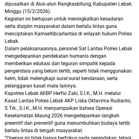
dipusatkan di Alun-alun Rangkasbitung, Kabupaten Lebak.
Minggu (15/2/2026).
Kegiatan ini bertujuan untuk meningkatkan kesadaran
serta disiplin masyarakat dalam berlalu lintas guna
menciptakan Kamseltibcarlantas di wilayah hukum Polres
Lebak.
Dalam pelaksanaannya, personel Sat Lantas Polres Lebak
mengedepankan pendekatan humanis dengan
memberikan edukasi dan teguran simpatik kepada
pengendara yang belum tertib, seperti tidak menggunakan
helm, tidak melengkapi surat-surat kendaraan, serta
pelanggaran kasat mata lainnya.
Kapolres Lebak AKBP Herfio Zaki, S.I.K., M.H. melalui
Kasat Lantas Polres Lebak AKP Liska Oktavima Rudianto,
S.Trk., S.I.K., M.H. menyampaikan bahwa Operasi
Keselamatan Maung 2026 mengedepankan langkah
preemtif dan preventif guna menumbuhkan budaya tertib
berlalu lintas di tengah masyarakat.
“Operasi ini tidak hanya berfokus pada penindakan, tetapi