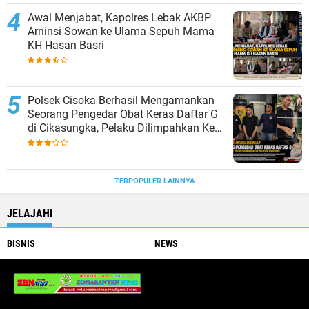
Awal Menjabat, Kapolres Lebak AKBP
Arninsi Sowan ke Ulama Sepuh Mama
KH Hasan Basri
Polsek Cisoka Berhasil Mengamankan
Seorang Pengedar Obat Keras Daftar G
di Cikasungka, Pelaku Dilimpahkan Ke
Polresta Tangerang
TERPOPULER LAINNYA
JELAJAHI
BISNIS
NEWS
PIMPRUS Mediazonanantennews.my.id