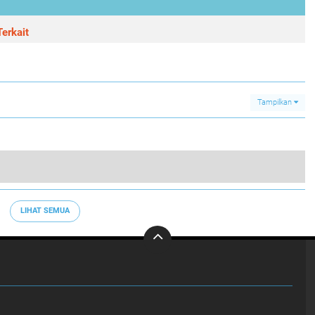
erkait
Tampilkan
Operasi Lilin Nataru 2025, Kapolres Tangsel Cek Langsung Kesiapan Ibadah Natal di Gereja St. Perawan Maria
0
LIHAT SEMUA