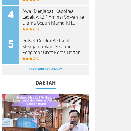
KOPDES MERAH PUTIH
Awal Menjabat, Kapolres
Lebak AKBP Arninsi Sowan ke
Ulama Sepuh Mama KH
Hasan Basri
Polsek Cisoka Berhasil
Mengamankan Seorang
Pengedar Obat Keras Daftar G
di Cikasungka, Pelaku
Dilimpahkan Ke Polresta
Tangerang
TERPOPULER LAINNYA
DAERAH