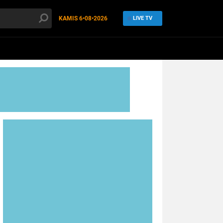
KAMIS
6•08•2026
LIVE TV