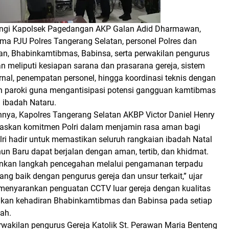
ingi Kapolsek Pagedangan AKP Galan Adid Dharmawan,
rsama PJU Polres Tangerang Selatan, personel Polres dan
n, Bhabinkamtibmas, Babinsa, serta perwakilan pengurus
n meliputi kesiapan sarana dan prasarana gereja, sistem
nal, penempatan personel, hingga koordinasi teknis dengan
n paroki guna mengantisipasi potensi gangguan kamtibmas
 ibadah Nataru.
nya, Kapolres Tangerang Selatan AKBP Victor Daniel Henry
askan komitmen Polri dalam menjamin rasa aman bagi
lri hadir untuk memastikan seluruh rangkaian ibadah Natal
un Baru dapat berjalan dengan aman, tertib, dan khidmat.
kan langkah pencegahan melalui pengamanan terpadu
yang baik dengan pengurus gereja dan unsur terkait,” ujar
a menyarankan penguatan CCTV luar gereja dengan kualitas
kan kehadiran Bhabinkamtibmas dan Babinsa pada setiap
ah.
rwakilan pengurus Gereja Katolik St. Perawan Maria Benteng