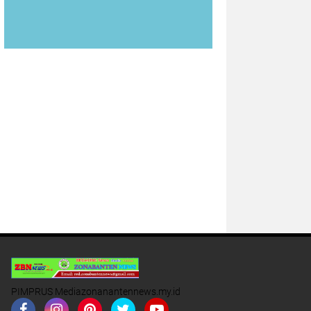
PIMPRUS Mediazonanantennews.my.id