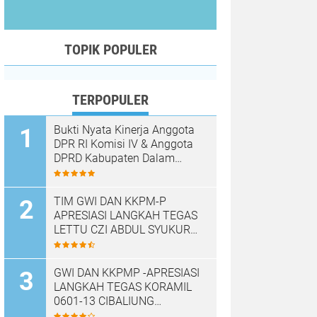
TOPIK POPULER
TERPOPULER
Bukti Nyata Kinerja Anggota
DPR RI Komisi IV & Anggota
DPRD Kabupaten Dalam
Mewujudkan Harapan
Masyarakat
TIM GWI DAN KKPM-P
APRESIASI LANGKAH TEGAS
LETTU CZI ABDUL SYUKUR
DAN KORAMIL 0601-
13/CIBALIUNG AMANKAN
KENDARAAN KOPDES MERAH
GWI DAN KKPMP -APRESIASI
PUTIH
LANGKAH TEGAS KORAMIL
0601-13 CIBALIUNG
AMANKAN KENDARAAN