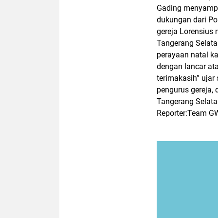
Gading menyampai
dukungan dari Pol
gereja Lorensius
Tangerang Selata
perayaan natal k
dengan lancar at
terimakasih” ujar 
pengurus gereja,
Tangerang Selata
Reporter:Team G