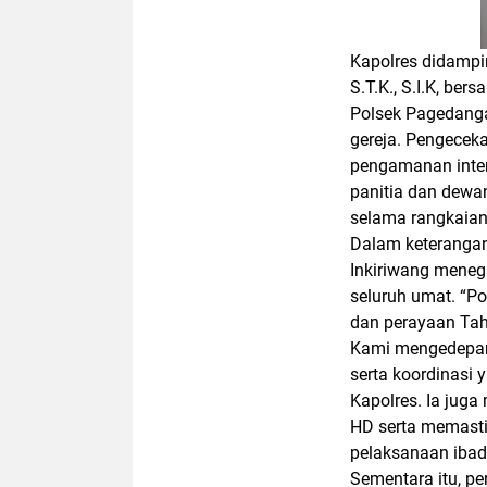
Kapolres didamp
S.T.K., S.I.K, be
Polsek Pagedanga
gereja. Pengeceka
pengamanan inter
panitia dan dewa
selama rangkaian
Dalam keterangan
Inkiriwang meneg
seluruh umat. “Po
dan perayaan Tah
Kami mengedepan
serta koordinasi 
Kapolres. Ia jug
HD serta memasti
pelaksanaan ibad
Sementara itu, pe