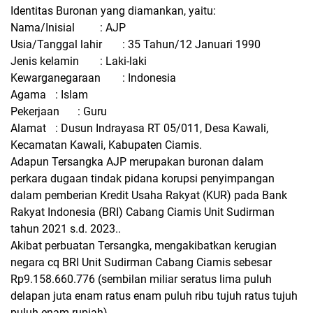
Identitas Buronan yang diamankan, yaitu:
Nama/Inisial
: AJP
Usia/Tanggal lahir
: 35 Tahun/12 Januari 1990
Jenis kelamin
: Laki-laki
Kewarganegaraan
: Indonesia
Agama
: Islam
Pekerjaan
: Guru
Alamat
: Dusun Indrayasa RT 05/011, Desa Kawali,
Kecamatan Kawali, Kabupaten Ciamis.
Adapun Tersangka AJP merupakan buronan dalam
perkara dugaan tindak pidana korupsi penyimpangan
dalam pemberian Kredit Usaha Rakyat (KUR) pada Bank
Rakyat Indonesia (BRI) Cabang Ciamis Unit Sudirman
tahun 2021 s.d. 2023..
Akibat perbuatan Tersangka, mengakibatkan kerugian
negara cq BRI Unit Sudirman Cabang Ciamis sebesar
Rp9.158.660.776 (sembilan miliar seratus lima puluh
delapan juta enam ratus enam puluh ribu tujuh ratus tujuh
puluh enam rupiah).