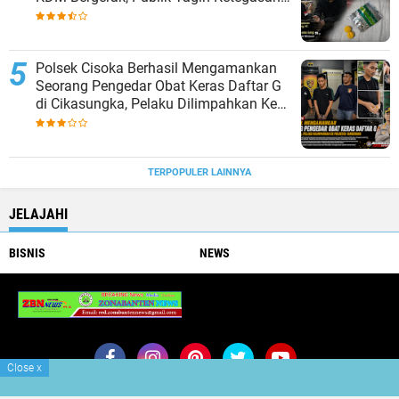
Polda Jabar
Polsek Cisoka Berhasil Mengamankan
Seorang Pengedar Obat Keras Daftar G
di Cikasungka, Pelaku Dilimpahkan Ke
Polresta Tangerang
TERPOPULER LAINNYA
JELAJAHI
BISNIS
NEWS
PIMPRUS Mediazonanantennews.my.id
Close
x
Join Now
Buy Now
Redaksi
Iklan