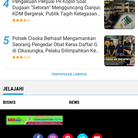
Pengakuan Penjual Pil Koplo Soal
Dugaan "Setoran" Mengguncang Cianjur,
KDM Bergerak, Publik Tagih Ketegasan
Polda Jabar
Polsek Cisoka Berhasil Mengamankan
Seorang Pengedar Obat Keras Daftar G
di Cikasungka, Pelaku Dilimpahkan Ke
Polresta Tangerang
TERPOPULER LAINNYA
JELAJAHI
BISNIS
NEWS
PIMPRUS Mediazonanantennews.my.id