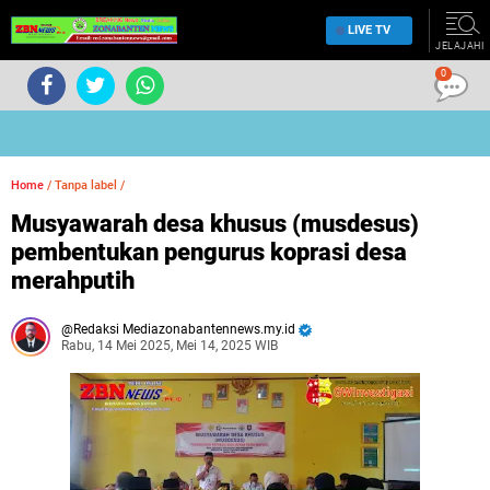
LIVE TV
JELAJAHI
0
Home
/
Tanpa label
/
Musyawarah desa khusus (musdesus)
pembentukan pengurus koprasi desa
merahputih
Redaksi Mediazonabantennews.my.id
Rabu, 14 Mei 2025, Mei 14, 2025 WIB