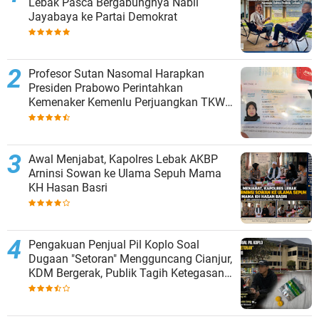
Lebak Pasca Bergabungnya Nabil
Jayabaya ke Partai Demokrat
Profesor Sutan Nasomal Harapkan
Presiden Prabowo Perintahkan
Kemenaker Kemenlu Perjuangkan TKW
Libia Kembali Ke Indonesia!!!
Awal Menjabat, Kapolres Lebak AKBP
Arninsi Sowan ke Ulama Sepuh Mama
KH Hasan Basri
Pengakuan Penjual Pil Koplo Soal
Dugaan "Setoran" Mengguncang Cianjur,
KDM Bergerak, Publik Tagih Ketegasan
Polda Jabar