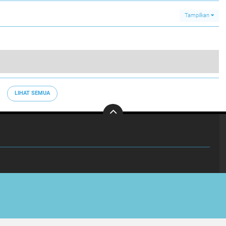
Tampilkan
Tragis, Ungkap Hasil Autopsi Anak Kecil Terbakar di Tangerang, Polisi : Ada Kekerasan Benda Tumpul terhadap Korban
0
LIHAT SEMUA