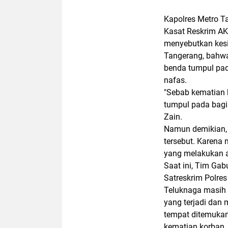
Kapolres Metro T
Kasat Reskrim A
menyebutkan kesi
Tangerang, bahwa
benda tumpul pad
nafas.
"Sebab kematian k
tumpul pada bagi
Zain.
Namun demikian, 
tersebut. Karena
yang melakukan a
Saat ini, Tim Gab
Satreskrim Polre
Teluknaga masih 
yang terjadi dan
tempat ditemukan
kematian korban.