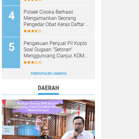
Polsek Cisoka Berhasil
Mengamankan Seorang
Pengedar Obat Keras Daftar G
di Cikasungka, Pelaku
Dilimpahkan Ke Polresta
Tangerang
Pengakuan Penjual Pil Koplo
Soal Dugaan "Setoran"
Mengguncang Cianjur, KDM
Bergerak, Publik Tagih
Ketegasan Polda Jabar
TERPOPULER LAINNYA
DAERAH