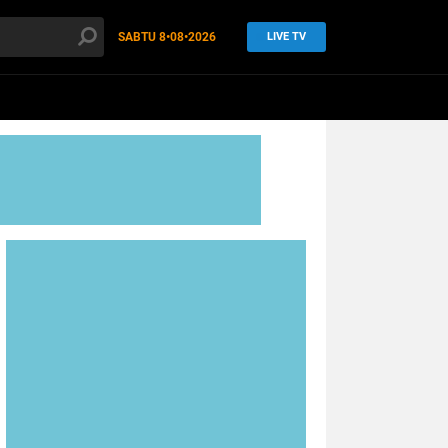
SABTU
8•08•2026
LIVE TV