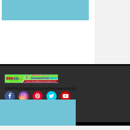
PIMPRUS Mediazonanantennews.my.id
Join Now
Buy Now
Redaksi
Iklan